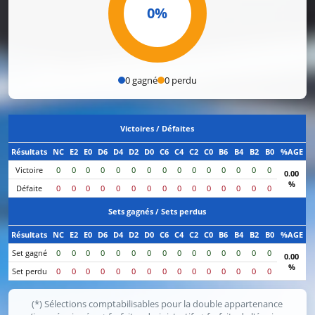
0%
0 gagné
0 perdu
Victoires / Défaites
Résultats
NC
E2
E0
D6
D4
D2
D0
C6
C4
C2
C0
B6
B4
B2
B0
%AGE
Victoire
0
0
0
0
0
0
0
0
0
0
0
0
0
0
0
0.00
%
Défaite
0
0
0
0
0
0
0
0
0
0
0
0
0
0
0
Sets gagnés / Sets perdus
Résultats
NC
E2
E0
D6
D4
D2
D0
C6
C4
C2
C0
B6
B4
B2
B0
%AGE
Set gagné
0
0
0
0
0
0
0
0
0
0
0
0
0
0
0
0.00
%
Set perdu
0
0
0
0
0
0
0
0
0
0
0
0
0
0
0
(*) Sélections comptabilisables pour la double appartenance