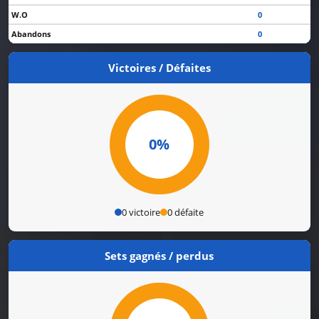
W.O
0
Abandons
0
Victoires / Défaites
0%
0 victoire
0 défaite
Sets gagnés / perdus