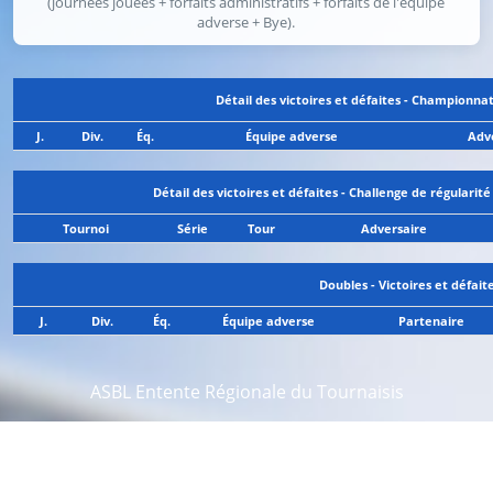
(journées jouées + forfaits administratifs + forfaits de l'équipe
adverse + Bye).
Détail des victoires et défaites - Championna
J.
Div.
Éq.
Équipe adverse
Adv
Détail des victoires et défaites - Challenge de régularité
Tournoi
Série
Tour
Adversaire
Doubles - Victoires et défait
J.
Div.
Éq.
Équipe adverse
Partenaire
ASBL Entente Régionale du Tournaisis