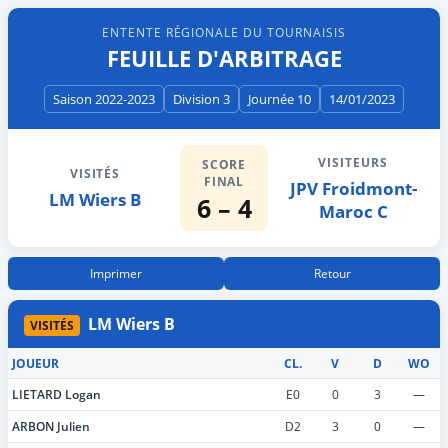
ENTENTE RÉGIONALE DU TOURNAISIS
FEUILLE D'ARBITRAGE
Saison 2022-2023
Division 3
Journée 10
14/01/2023
VISITEURS
SCORE
VISITÉS
FINAL
JPV Froidmont-
LM Wiers B
6 – 4
Maroc C
Imprimer
Retour
LM Wiers B
VISITÉS
JOUEUR
CL.
V
D
WO
LIETARD Logan
E0
0
3
—
ARBON Julien
D2
3
0
—