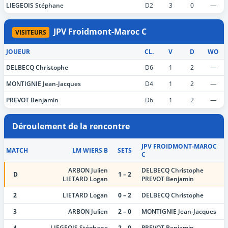
LIEGEOIS Stéphane
D2
3
0
—
JPV Froidmont-Maroc C
VISITEURS
JOUEUR
CL.
V
D
WO
DELBECQ Christophe
D6
1
2
—
MONTIGNIE Jean-Jacques
D4
1
2
—
PREVOT Benjamin
D6
1
2
—
Déroulement de la rencontre
JPV FROIDMONT-MAROC
MATCH
LM WIERS B
SETS
C
ARBON Julien
DELBECQ Christophe
D
1 – 2
LIETARD Logan
PREVOT Benjamin
2
LIETARD Logan
0 – 2
DELBECQ Christophe
3
ARBON Julien
2 – 0
MONTIGNIE Jean-Jacques
4
LIEGEOIS Stéphane
2 – 0
PREVOT Benjamin